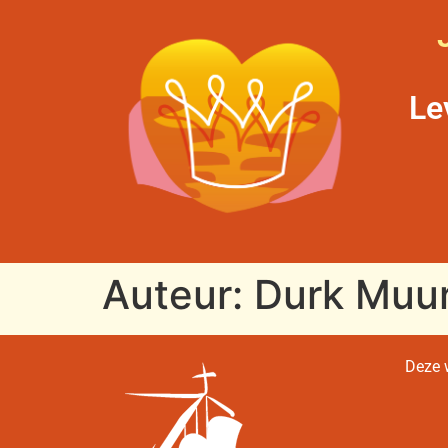
Le
Auteur:
Durk Muur
Deze w